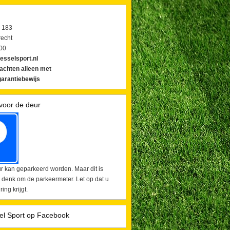
 183
echt
00
esselsport.nl
lachten alleen met
arantiebewijs
voor de deur
r kan geparkeerd worden. Maar dit is
 denk om de parkeermeter. Let op dat u
ing krijgt.
el Sport op Facebook