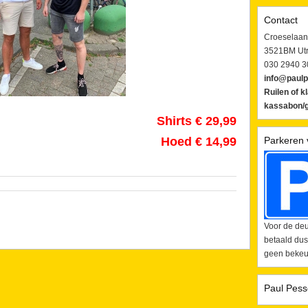
Contact
Croeselaan
3521BM Utr
030 2940 3
info@paulp
Ruilen of k
kassabon/g
Shirts € 29,99
Hoed € 14,99
Parkeren 
Voor de deu
betaald dus
geen bekeur
Paul Pess