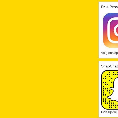
Paul Pess
Volg ons op
SnapChat
Ook zijn wi