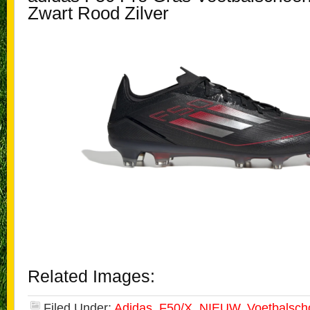
Zwart Rood Zilver
Related Images:
Filed Under:
Adidas
,
F50/X
,
NIEUW
,
Voetbalsc