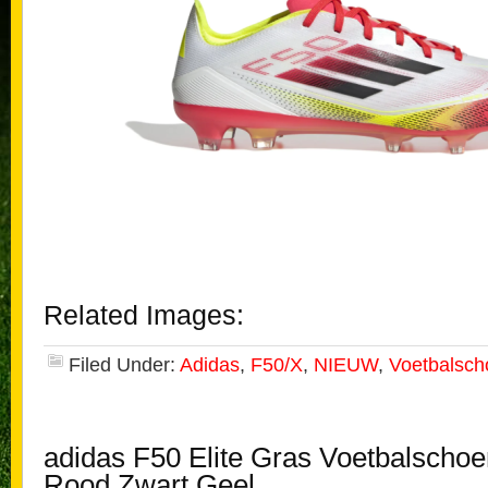
Related Images:
Filed Under:
Adidas
,
F50/X
,
NIEUW
,
Voetbalsc
adidas F50 Elite Gras Voetbalscho
Rood Zwart Geel