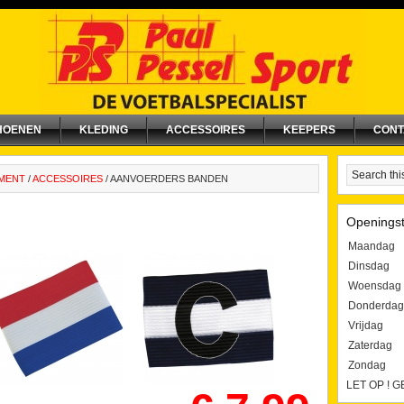
HOENEN
KLEDING
ACCESSOIRES
KEEPERS
CONT
IMENT
/
ACCESSOIRES
/
AANVOERDERS BANDEN
Openingst
Maandag
Dinsdag
Woensdag
Donderdag
Vrijdag
Zaterdag
Zondag
LET OP ! 