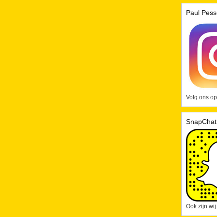
Paul Pess
Volg ons op
SnapChat
Ook zijn wi