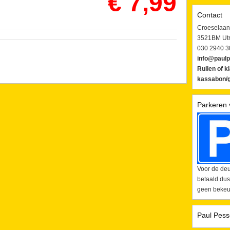
€ 7,99
Contact
Croeselaan
3521BM Utr
030 2940 3
info@paulp
Ruilen of k
kassabon/g
Parkeren 
Voor de deu
betaald dus
geen bekeur
Paul Pess