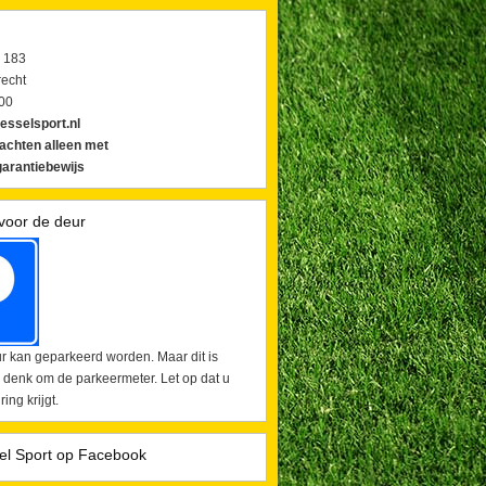
 183
echt
00
esselsport.nl
lachten alleen met
arantiebewijs
voor de deur
r kan geparkeerd worden. Maar dit is
 denk om de parkeermeter. Let op dat u
ing krijgt.
el Sport op Facebook