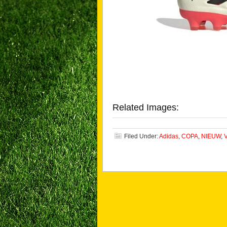
Related Images:
Filed Under:
Adidas
,
COPA
,
NIEUW
,