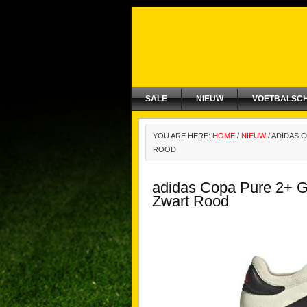
SALE
NIEUW
VOETBALSC
YOU ARE HERE:
HOME
/
NIEUW
/
ADIDAS C
ROOD
adidas Copa Pure 2+ G
Zwart Rood