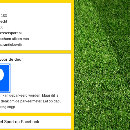
 183
echt
00
esselsport.nl
lachten alleen met
arantiebewijs
voor de deur
r kan geparkeerd worden. Maar dit is
 denk om de parkeermeter. Let op dat u
ing krijgt.
el Sport op Facebook