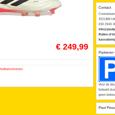
Contact
Croeselaan
3521BM Utr
030 2940 3
info@paulp
Ruilen of k
kassabon/g
€ 249,99
Parkeren 
Voetbalschoenen
Voor de deu
betaald dus
geen bekeur
Paul Pess