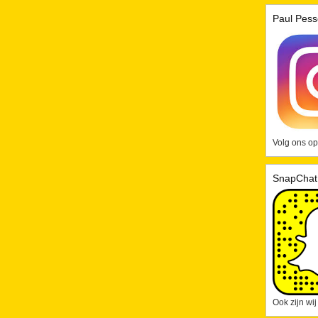
Paul Pess
Volg ons op
SnapChat
Ook zijn wi