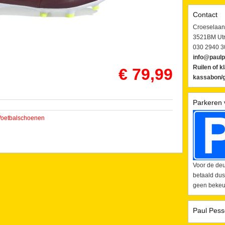
Contact
Croeselaan
3521BM Utr
030 2940 3
info@paulp
Ruilen of k
€ 79,99
kassabon/g
Parkeren 
Voetbalschoenen
Voor de deu
betaald dus
geen bekeur
Paul Pess