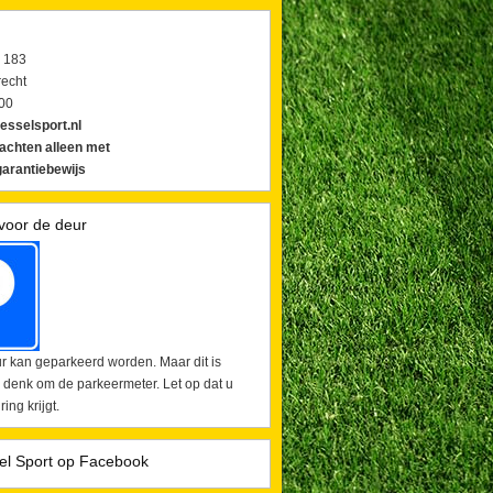
 183
echt
00
esselsport.nl
lachten alleen met
arantiebewijs
voor de deur
r kan geparkeerd worden. Maar dit is
 denk om de parkeermeter. Let op dat u
ing krijgt.
el Sport op Facebook