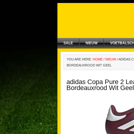
SALE
NIEUW
VOETBALSC
YOU ARE HERE:
HOME
/
NIEUW
/
ADIDAS C
BORDEAUXROOD WIT GEEL
adidas Copa Pure 2 Le
Bordeauxrood Wit Geel