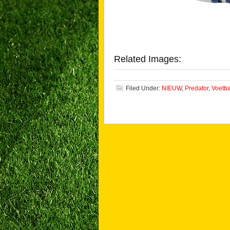
Related Images:
Filed Under:
NIEUW
,
Predator
,
Voetb