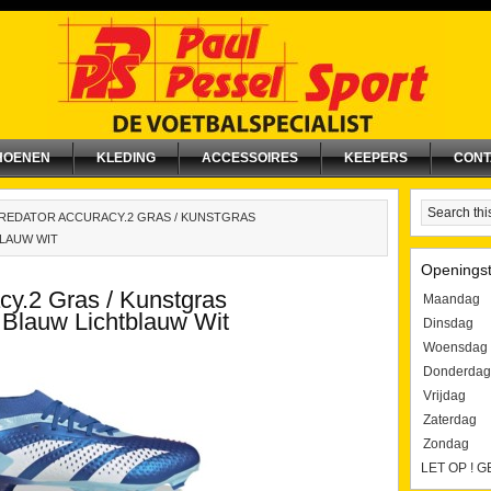
HOENEN
KLEDING
ACCESSOIRES
KEEPERS
CONT
REDATOR ACCURACY.2 GRAS / KUNSTGRAS
LAUW WIT
Openingst
cy.2 Gras / Kunstgras
Maandag
Blauw Lichtblauw Wit
Dinsdag
Woensdag
Donderdag
Vrijdag
Zaterdag
Zondag
LET OP ! 