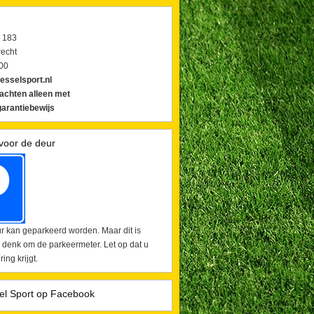
 183
echt
00
esselsport.nl
lachten alleen met
arantiebewijs
voor de deur
r kan geparkeerd worden. Maar dit is
 denk om de parkeermeter. Let op dat u
ing krijgt.
el Sport op Facebook