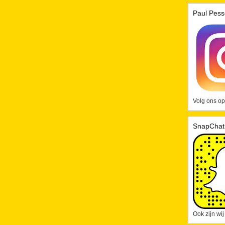
Paul Pess
Volg ons op
SnapChat
Ook zijn wi