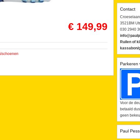
Contact
Croeselaan
€ 149,99
3521BM Utr
030 2940 3
info@paulp
Ruilen of k
kassabon/g
alschoenen
Parkeren 
Voor de deu
betaald dus
geen bekeur
Paul Pess