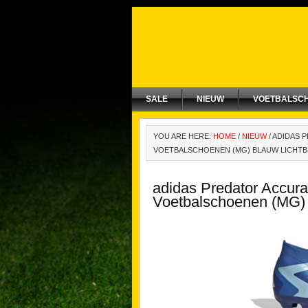
SALE
NIEUW
VOETBALSC
YOU ARE HERE:
HOME
/
NIEUW
/
ADIDAS P
VOETBALSCHOENEN (MG) BLAUW LICHTB
adidas Predator Accura
Voetbalschoenen (MG) 