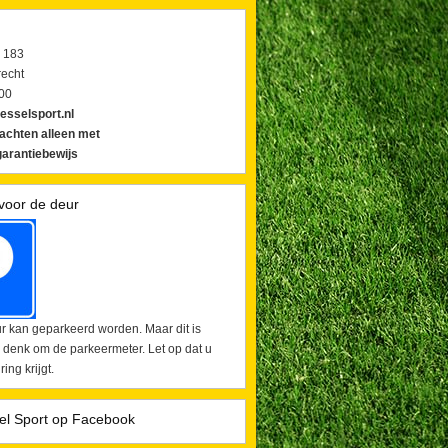
 183
echt
00
esselsport.nl
lachten alleen met
arantiebewijs
voor de deur
r kan geparkeerd worden. Maar dit is
 denk om de parkeermeter. Let op dat u
ing krijgt.
el Sport op Facebook