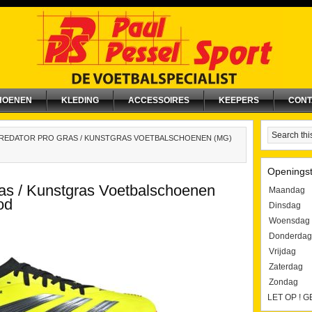
HOENEN
KLEDING
ACCESSOIRES
KEEPERS
CONT
PREDATOR PRO GRAS / KUNSTGRAS VOETBALSCHOENEN (MG)
Openingst
ras / Kunstgras Voetbalschoenen
Maandag
od
Dinsdag
Woensdag
Donderdag
Vrijdag
Zaterdag
Zondag
LET OP ! 