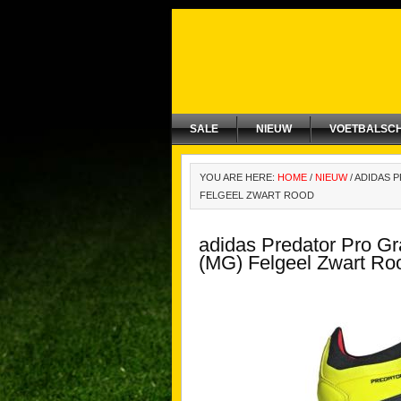
SALE
NIEUW
VOETBALSC
YOU ARE HERE:
HOME
/
NIEUW
/
ADIDAS 
FELGEEL ZWART ROOD
adidas Predator Pro G
(MG) Felgeel Zwart Ro