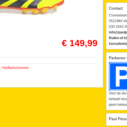
Contact
Croeselaan
3521BM Utr
030 2940 3
info@paulp
Ruilen of k
€ 149,99
kassabon/g
Parkeren 
r
,
Voetbalschoenen
Voor de deu
betaald dus
geen bekeur
Paul Pess