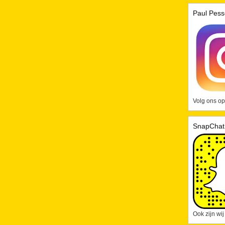
Paul Pess
Volg ons op
SnapChat
Ook zijn wi