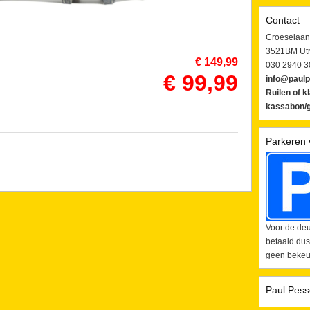
Contact
Croeselaan
3521BM Utr
€ 149,99
030 2940 3
€ 99,99
info@paulp
Ruilen of k
kassabon/g
Parkeren 
Voor de deu
betaald dus
geen bekeur
Paul Pess