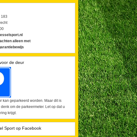
 183
echt
00
esselsport.nl
lachten alleen met
arantiebewijs
voor de deur
r kan geparkeerd worden. Maar dit is
 denk om de parkeermeter. Let op dat u
ing krijgt.
el Sport op Facebook