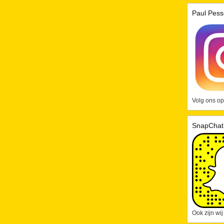
Paul Pess
Volg ons op
SnapChat
Ook zijn wi