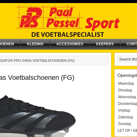
HOENEN
KLEDING
ACCESSOIRES
KEEPERS
CONT
EDATOR PRO GRAS VOETBALSCHOENEN (FG)
Openingst
ras Voetbalschoenen (FG)
Maandag
Dinsdag
Woensdag
Donderdag
Vrijdag
Zaterdag
Zondag
LET OP ! 