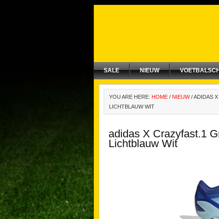
SALE
NIEUW
VOETBALSC
YOU ARE HERE:
HOME
/
NIEUW
/
ADIDAS X
LICHTBLAUW WIT
adidas X Crazyfast.1 
Lichtblauw Wit