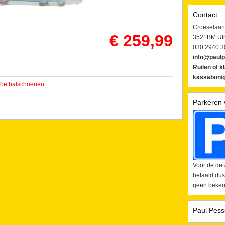
Contact
Croeselaan
€ 259,99
3521BM Utr
030 2940 3
info@paulp
Ruilen of k
kassabon/g
oetbalschoenen
Parkeren 
Voor de deu
betaald dus
geen bekeur
Paul Pess