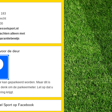
 183
echt
00
esselsport.nl
lachten alleen met
arantiebewijs
voor de deur
r kan geparkeerd worden. Maar dit is
 denk om de parkeermeter. Let op dat u
ing krijgt.
el Sport op Facebook