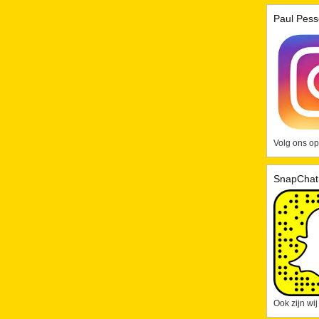
Paul Pess
Volg ons op
SnapChat
Ook zijn wi