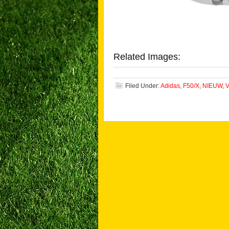
Related Images:
Filed Under:
Adidas
,
F50/X
,
NIEUW
,
V