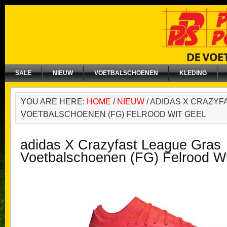
SALE
NIEUW
VOETBALSCHOENEN
KLEDING
YOU ARE HERE:
HOME
/
NIEUW
/
ADIDAS X CRAZYF
VOETBALSCHOENEN (FG) FELROOD WIT GEEL
adidas X Crazyfast League Gras
Voetbalschoenen (FG) Felrood Wi