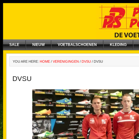
SALE
NIEUW
VOETBALSCHOENEN
KLEDING
YOU ARE HERE:
HOME
/
VERENIGINGEN
/
DVSU
/
DVSU
DVSU