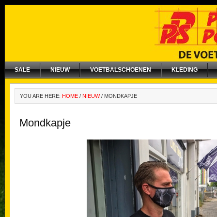
SALE
NIEUW
VOETBALSCHOENEN
KLEDING
YOU ARE HERE:
HOME
/
NIEUW
/
MONDKAPJE
Mondkapje