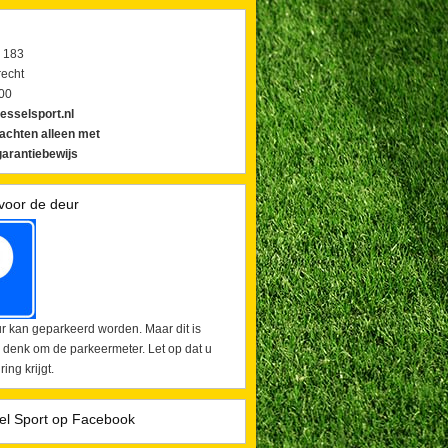
 183
echt
00
esselsport.nl
lachten alleen met
arantiebewijs
voor de deur
r kan geparkeerd worden. Maar dit is
 denk om de parkeermeter. Let op dat u
ing krijgt.
el Sport op Facebook