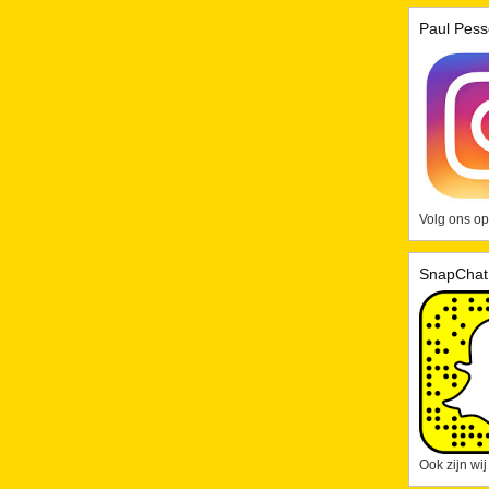
Paul Pess
Volg ons op
SnapChat
Ook zijn wi