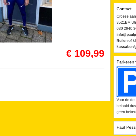
Contact
Croeselaan
3521BM Utr
030 2940 3
info@paulp
Ruilen of k
kassabon/g
€ 109,99
Parkeren 
Voor de deu
betaald dus
geen bekeur
Paul Pess