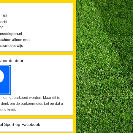
 183
echt
00
esselsport.nl
lachten alleen met
arantiebewijs
voor de deur
r kan geparkeerd worden. Maar dit is
 denk om de parkeermeter. Let op dat u
ing krijgt.
el Sport op Facebook