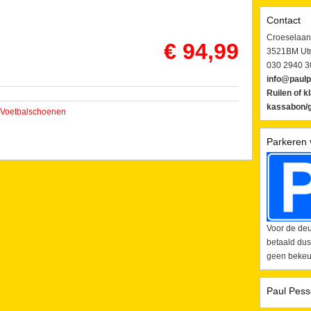
Contact
Croeselaan
€ 94,99
3521BM Utr
030 2940 3
info@paulp
Ruilen of k
kassabon/g
Voetbalschoenen
Parkeren 
Voor de deu
betaald dus
geen bekeur
Paul Pess