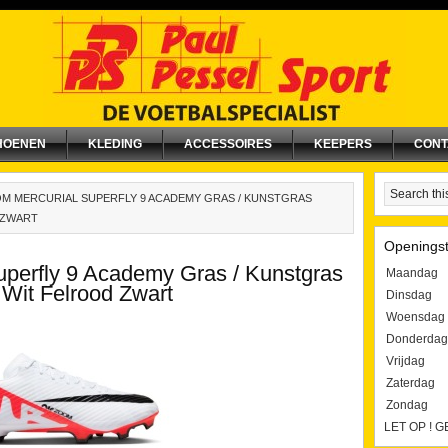
HOENEN
KLEDING
ACCESSOIRES
KEEPERS
CONT
M MERCURIAL SUPERFLY 9 ACADEMY GRAS / KUNSTGRAS
 ZWART
Openingst
uperfly 9 Academy Gras / Kunstgras
Maandag
Wit Felrood Zwart
Dinsdag
Woensdag
Donderdag
Vrijdag
Zaterdag
Zondag
LET OP ! 