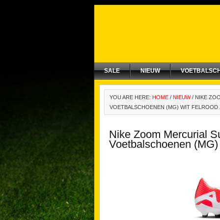
SALE
NIEUW
VOETBALSC
YOU ARE HERE:
HOME
/
NIEUW
/
NIKE ZOO
VOETBALSCHOENEN (MG) WIT FELROOD
Nike Zoom Mercurial S
Voetbalschoenen (MG) 