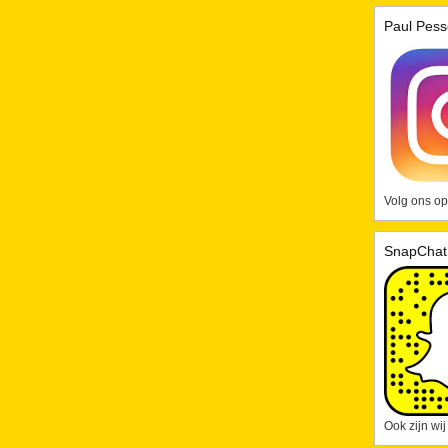
Paul Pess
Volg ons op
SnapChat
Ook zijn wi