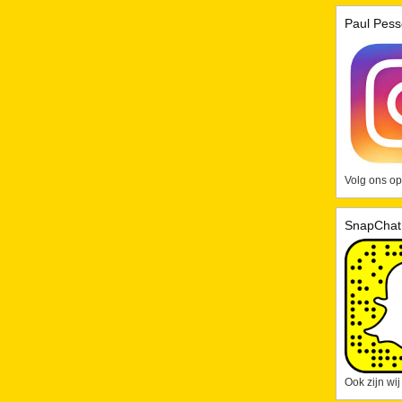
Paul Pess
Volg ons op
SnapChat
Ook zijn wi