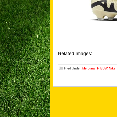
Related Images:
Filed Under:
Mercurial
,
NIEUW
,
Nike
,