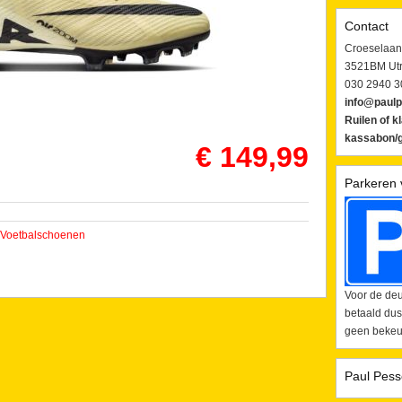
Contact
Croeselaan
3521BM Utr
030 2940 3
info@paulp
Ruilen of k
kassabon/g
€ 149,99
Parkeren 
Voetbalschoenen
Voor de deu
betaald dus
geen bekeur
Paul Pess