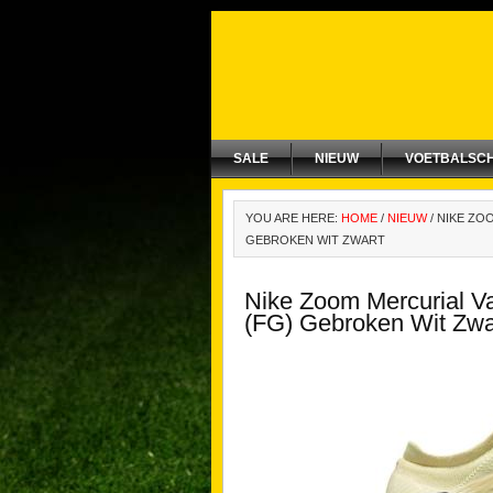
SALE
NIEUW
VOETBALSC
YOU ARE HERE:
HOME
/
NIEUW
/
NIKE ZOO
GEBROKEN WIT ZWART
Nike Zoom Mercurial V
(FG) Gebroken Wit Zwa