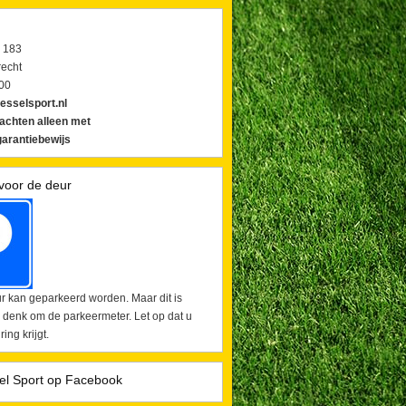
 183
echt
00
esselsport.nl
lachten alleen met
arantiebewijs
voor de deur
r kan geparkeerd worden. Maar dit is
 denk om de parkeermeter. Let op dat u
ing krijgt.
el Sport op Facebook