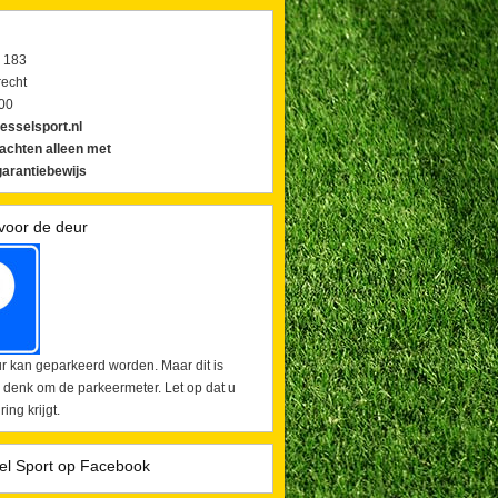
 183
echt
00
esselsport.nl
lachten alleen met
arantiebewijs
voor de deur
r kan geparkeerd worden. Maar dit is
 denk om de parkeermeter. Let op dat u
ing krijgt.
el Sport op Facebook