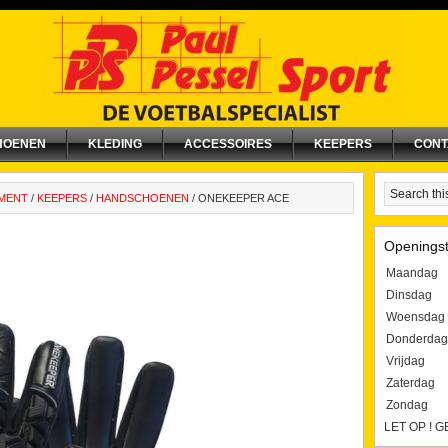
HOENEN
KLEDING
ACCESSOIRES
KEEPERS
CONT
IMENT
/
KEEPERS
/
HANDSCHOENEN
/
ONEKEEPER ACE
Openingst
Maandag
Dinsdag
Woensdag
Donderdag
Vrijdag
Zaterdag
Zondag
LET OP ! 