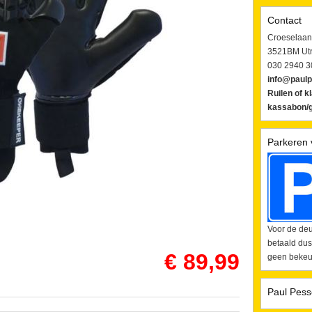
Contact
Croeselaan
3521BM Utr
030 2940 3
info@paulp
Ruilen of k
kassabon/g
Parkeren 
Voor de deu
betaald dus
€ 89,99
geen bekeur
Paul Pess