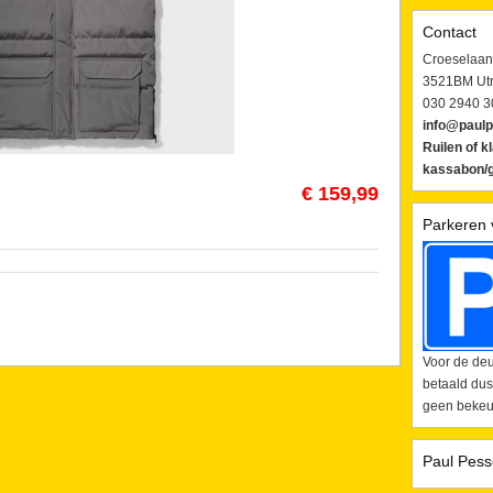
Contact
Croeselaan
3521BM Utr
030 2940 3
info@paulp
Ruilen of k
kassabon/g
€ 159,99
Parkeren 
Voor de deu
betaald dus
geen bekeur
Paul Pess