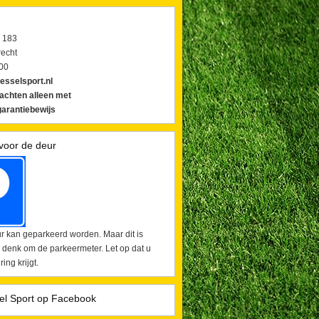
 183
echt
00
esselsport.nl
lachten alleen met
arantiebewijs
voor de deur
r kan geparkeerd worden. Maar dit is
 denk om de parkeermeter. Let op dat u
ing krijgt.
el Sport op Facebook