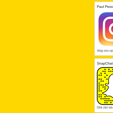
Paul Pess
Volg ons op
SnapChat
Ook zijn wi