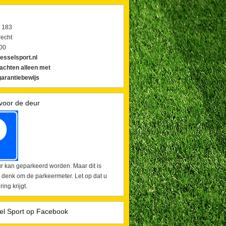
 183
echt
00
esselsport.nl
lachten alleen met
arantiebewijs
voor de deur
r kan geparkeerd worden. Maar dit is
 denk om de parkeermeter. Let op dat u
ing krijgt.
el Sport op Facebook