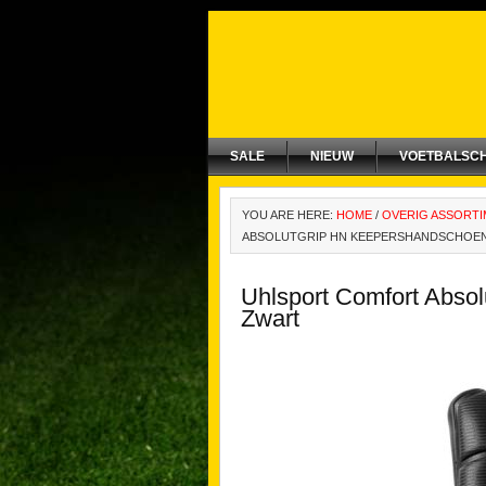
SALE
NIEUW
VOETBALSC
YOU ARE HERE:
HOME
/
OVERIG ASSORT
ABSOLUTGRIP HN KEEPERSHANDSCHOE
Uhlsport Comfort Abso
Zwart