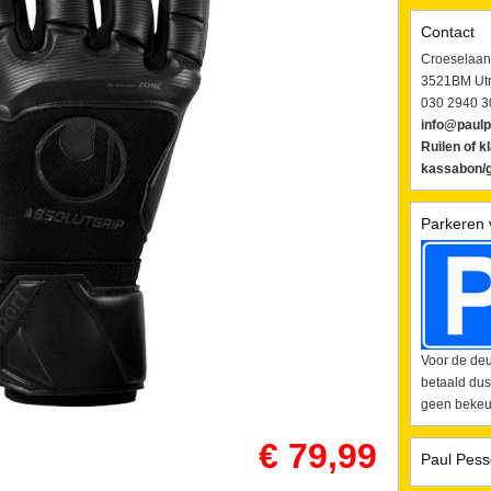
Contact
Croeselaan
3521BM Utr
030 2940 3
info@paulp
Ruilen of k
kassabon/g
Parkeren 
Voor de deu
betaald dus
geen bekeur
€ 79,99
Paul Pess