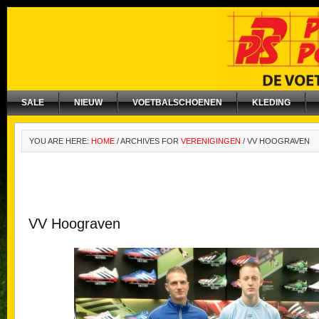
SALE
NIEUW
VOETBALSCHOENEN
KLEDING
YOU ARE HERE:
HOME
/
ARCHIVES FOR
VERENIGINGEN
/
VV HOOGRAVEN
VV Hoograven