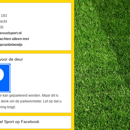
 183
echt
00
esselsport.nl
lachten alleen met
arantiebewijs
voor de deur
r kan geparkeerd worden. Maar dit is
 denk om de parkeermeter. Let op dat u
ing krijgt.
el Sport op Facebook