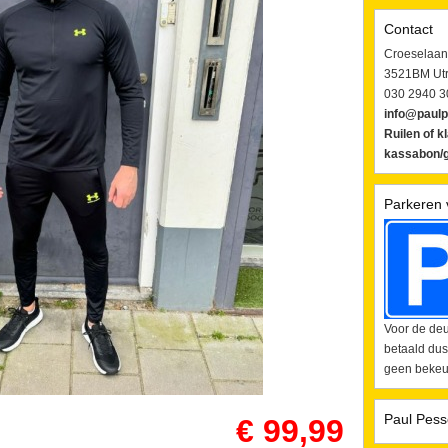
Contact
Croeselaan
3521BM Utr
030 2940 3
info@paulp
Ruilen of k
kassabon/g
Parkeren 
Voor de deu
betaald dus
geen bekeur
Paul Pess
€ 99,99