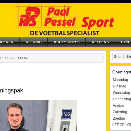
HOENEN
KLEDING
ACCESSOIRES
KEEPERS
CONT
AUL PESSEL SPORT
Openingst
Maandag
Dinsdag
iningspak
Woensdag
Donderdag
Vrijdag
Zaterdag
Zondag
LET OP ! 