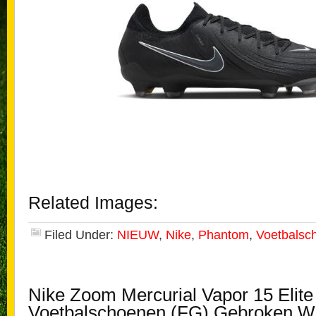
Related Images:
Filed Under:
NIEUW
,
Nike
,
Phantom
,
Voetbalsc
Nike Zoom Mercurial Vapor 15 Elite
Voetbalschoenen (FG) Gebroken Wi